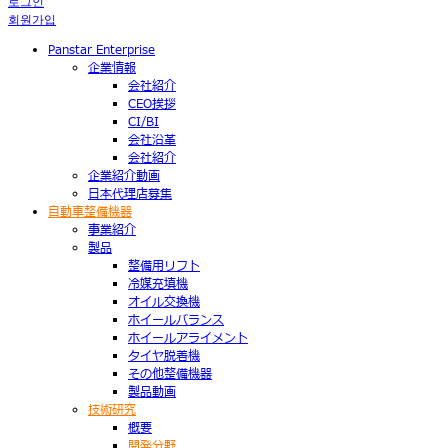
로그인
회원가입
Panstar Enterprise
企業情報
会社紹介
CEO挨拶
CI/BI
会社沿革
会社紹介
企業紹介動画
日本代理店募集
自動車整備機器
事業紹介
製品
整備用リフト
冷媒充填機
オイル交換機
ホイールバランス
ホイールアライメント
タイヤ脱着機
その他整備機器
製品動画
技術研究
概要
開発分野