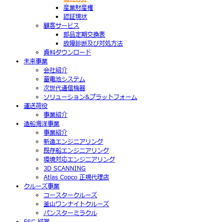
産業財産権
認証現状
顧客サービス
部品定期交換表
故障診断及び対処方法
資料ダウンロード
未来事業
会社紹介
蓄電池システム
次世代通信機器
ソリューション&プラットフォーム
運送荷役
事業紹介
造船海洋事業
事業紹介
新造エンジニアリング
既存船エンジニアリング
環境対応エンジニアリング
3D SCANNING
Atlas Copco 正規代理店
クルーズ事業
コースタークルーズ
釜山ワンナイトクルーズ
パンスターミラクル
ESG 経営