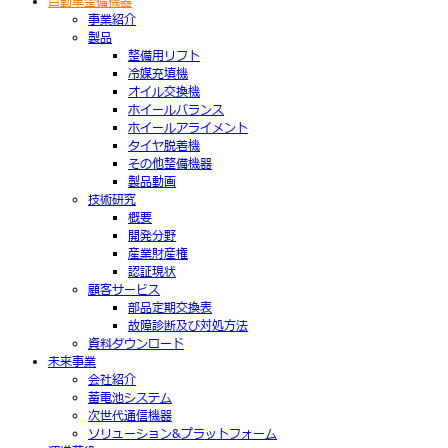
自動車整備機器
事業紹介
製品
整備用リフト
冷媒充填機
オイル交換機
ホイールバランス
ホイールアライメント
タイヤ脱着機
その他整備機器
製品動画
技術研究
概要
開発分野
産業財産権
認証現状
顧客サービス
部品定期交換表
故障診断及び対処方法
資料ダウンロード
未来事業
会社紹介
蓄電池システム
次世代通信機器
ソリューション&プラットフォーム