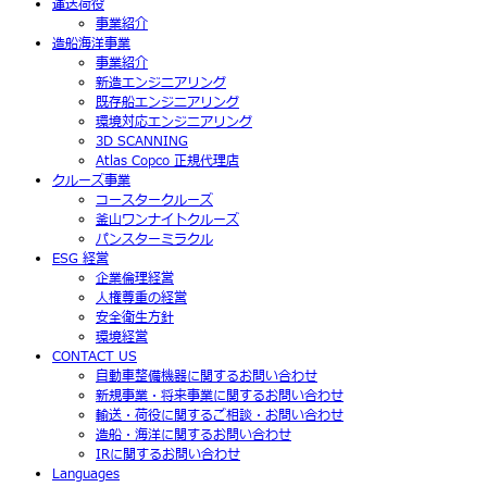
運送荷役
事業紹介
造船海洋事業
事業紹介
新造エンジニアリング
既存船エンジニアリング
環境対応エンジニアリング
3D SCANNING
Atlas Copco 正規代理店
クルーズ事業
コースタークルーズ
釜山ワンナイトクルーズ
パンスターミラクル
ESG 経営
企業倫理経営
人権尊重の経営
安全衛生方針
環境経営
CONTACT US
自動車整備機器に関するお問い合わせ
新規事業・将来事業に関するお問い合わせ
輸送・荷役に関するご相談・お問い合わせ
造船・海洋に関するお問い合わせ
IRに関するお問い合わせ
Languages